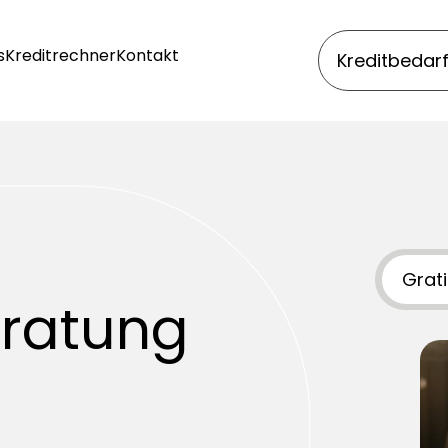
s
Kreditrechner
Kontakt
Kreditbedar
Grati
eratung