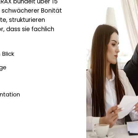
VERAX bündelt über 15
i schwächerer Bonität
e, strukturieren
, dass sie fachlich
 Blick
age
ntation