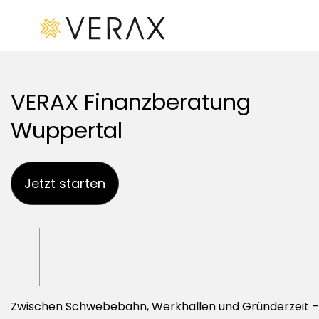
Startseite
VERAX Finanzberatung
Kredite
Leistungen
Wuppertal
Branchen
Wörterverzeichnis
Jetzt starten
Kreditrechner
Finanzierung
& Leasing
Kontakt
Blog
Finanzberatung
Impressum
Zwischen Schwebebahn, Werkhallen und Gründerzeit –