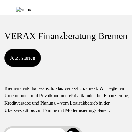
Startseite
VERAX Finanzberatung Bremen
Kredite
Leistungen
Jetzt starten
Branchen
Wörterverzeichnis
Kreditrechner
Finanzierung
Bremen denkt hanseatisch: klar, verlässlich, direkt. Wir begleiten
& Leasing
Kontakt
Unternehmen und Privatkundinnen/Privatkunden bei Finanzierung,
Kreditvergabe und Planung – vom Logistikbetrieb in der
Blog
Überseestadt bis zur Familie mit Modernisierungsplänen.
Finanzberatung
Impressum