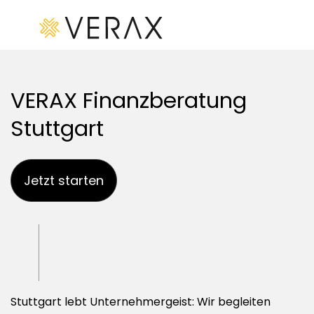
Startseite
VERAX Finanzberatung
Kredite
Leistungen
Stuttgart
Branchen
Wörterverzeichnis
Jetzt starten
Kreditrechner
Finanzierung
& Leasing
Kontakt
Blog
Finanzberatung
Impressum
Stuttgart lebt Unternehmergeist: Wir begleiten