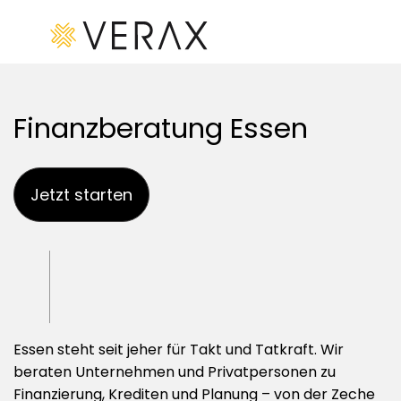
Startseite
Finanzberatung Essen
Kredite
Leistungen
Jetzt starten
Branchen
Wörterverzeichnis
Kreditrechner
Finanzierung
& Leasing
Kontakt
Blog
Essen steht seit jeher für Takt und Tatkraft. Wir
Finanzberatung
beraten Unternehmen und Privatpersonen zu
Impressum
Finanzierung, Krediten und Planung – von der Zeche